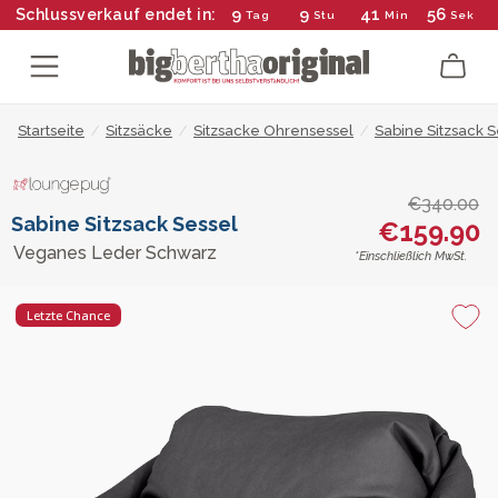
9
9
41
55
Schlussverkauf endet in:
Tag
Stu
Min
Sek
Startseite
/
Sitzsäcke
/
Sitzsacke Ohrensessel
/
Sabine Sitzsack S
€340.00
Sabine Sitzsack Sessel
€159.90
Veganes Leder Schwarz
*Einschließlich MwSt.
Letzte Chance