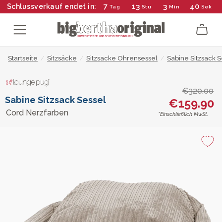
7
13
3
40
Schlussverkauf endet in:
Tag
Stu
Min
Sek
Startseite
/
Sitzsäcke
/
Sitzsacke Ohrensessel
/
Sabine Sitzsack S
€320.00
Sabine Sitzsack Sessel
€159.90
Cord Nerzfarben
*Einschließlich MwSt.