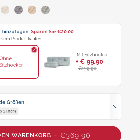
r hinzufügen
Sparen Sie
€20.00
iesem Produkt kaufen
Mit Sitzhocker
Ohne
+ € 99.90
Sitzhocker
€119.90
nde Größen
 x 140cm
- €369.90
 DEN WARENKORB