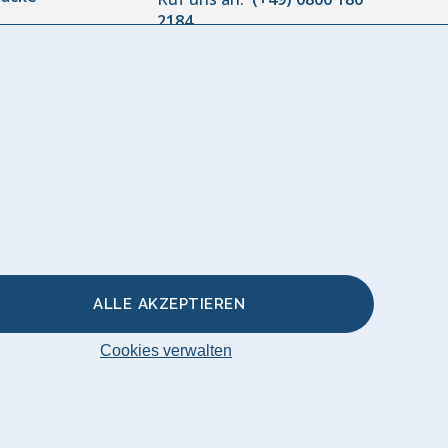
2184
Montag bis Freitag:
10:00 bis
or
18:00
r
akissen &
ALLE AKZEPTIEREN
Cookies verwalten