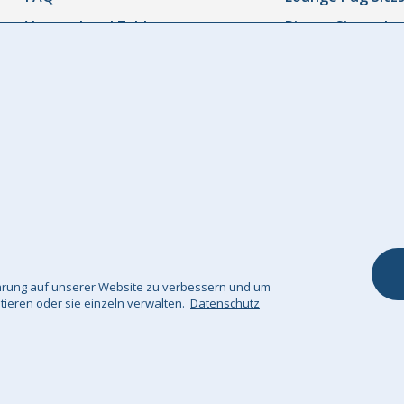
Versand und Zahlung
Riesen Sitzsack
Rücksendungen und
Sitzsäcke Outdo
Rückerstattungen
Sitzsacksofa
Bestellung Verfolgen
Kinder Sitzsäcke
Kontaktieren Sie uns
Kinderstuhl
Widerrufsrecht
Fuß & Sitzhocke
Unsere Garantie
Dekokissen / Sof
Kissenbezüge
Kuscheldecke
fahrung auf unserer Website zu verbessern und um
ptieren oder sie einzeln verwalten.
Datenschutz