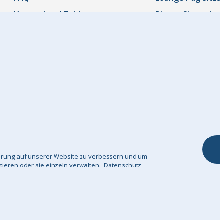
Versand und Zahlung
Riesen Sitzsack
Rücksendungen und
Sitzsäcke Outdo
Rückerstattungen
Sitzsacksofa
Bestellung Verfolgen
Kinder Sitzsäcke
Kontaktieren Sie uns
Kinderstuhl
Widerrufsrecht
Fuß & Sitzhocke
Unsere Garantie
Dekokissen / Sof
Kissenbezüge
Kuscheldecke
fahrung auf unserer Website zu verbessern und um
ptieren oder sie einzeln verwalten.
Datenschutz