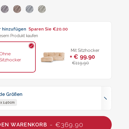
r hinzufügen
Sparen Sie
€20.00
iesem Produkt kaufen
Mit Sitzhocker
Ohne
+ € 99.90
Sitzhocker
€119.90
nde Größen
 x 140cm
- €369.90
 DEN WARENKORB