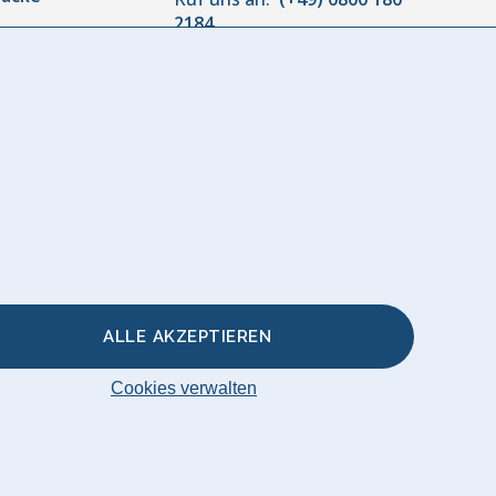
2184
Montag bis Freitag:
10:00 bis
or
18:00
r
akissen &
ALLE AKZEPTIEREN
Cookies verwalten