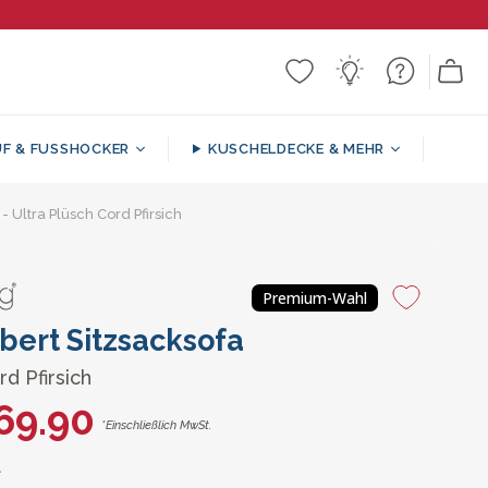
F & FUSSHOCKER
KUSCHELDECKE & MEHR
 - Ultra Plüsch Cord Pfirsich
ker
k
n
Gemusterte / Dekorative
Runde Fußhocker
Sitzsacksofa
Stützkissen
Decken
Premium-Wahl
l
lbert Sitzsacksofa
rd Pfirsich
69.90
*Einschließlich MwSt.
A