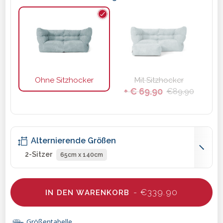
Ohne Sitzhocker
Mit Sitzhocker
+ € 69.90
€89.90
Alternierende Größen
2-Sitzer
65cm x 140cm
- €339.90
IN DEN WARENKORB
Größentabelle