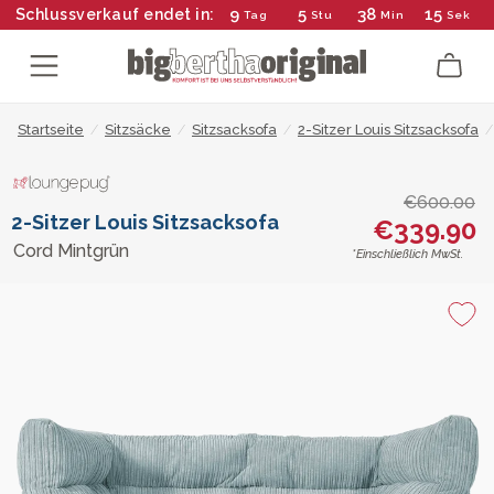
9
5
38
14
Schlussverkauf endet in:
Tag
Stu
Min
Sek
Startseite
/
Sitzsäcke
/
Sitzsacksofa
/
2-Sitzer Louis Sitzsacksofa
/
€600.00
2-Sitzer Louis Sitzsacksofa
€339.90
Cord Mintgrün
*Einschließlich MwSt.