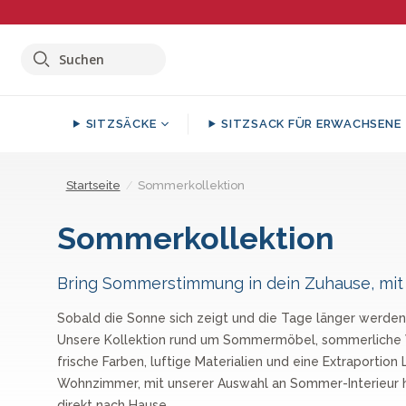
Suchen
SITZSÄCKE
SITZSACK FÜR ERWACHSENE
Shop By Collection:
Shop By Collection:
Shop By Collection:
Shop By Collection:
Sitzho
Extra 
S
Startseite
/
Sommerkollektion
Sitzsack Sessel
Outdoor Kissen
Kleiner Fußhocker
Kuscheldecke
Sommerkollektion
Tagesdecke
Sitzsacke Ohrensessel
Dekokissen
Groß Fußhocker
Sofakissen
Gewichtsdecke
Bring Sommerstimmung in dein Zuhause, mit
Sitzsacksofa
Würfel-Pouf- Hocker
Große Kissen
Hoodie Decke
Sobald die Sonne sich zeigt und die Tage länger werden
Riesen Sitzsack
Sitzpouf
Unsere Kollektion rund um Sommermöbel, sommerliche 
Sitzkissen
Sitzhocker
Hundebett
frische Farben, luftige Materialien und eine Extraportion
Kinder Sitzsäcke
Wohnzimmer, mit unserer Auswahl an Sommer-Interieur 
Nackenrolle Kissen
Runde Fußhocker
Extra Füllung
direkt nach Hause.