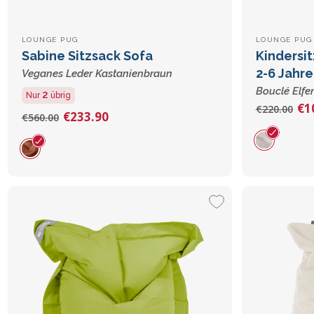
LOUNGE PUG
LOUNGE PUG 
Sabine Sitzsack Sofa
Kindersi
2-6 Jahre
Veganes Leder Kastanienbraun
Bouclé Elfe
2
Nur
übrig
€1
€220.00
€233.90
€560.00