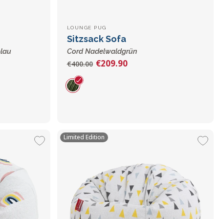
LOUNGE PUG
Sitzsack Sofa
blau
Cord Nadelwaldgrün
€209.90
€400.00
Limited Edition