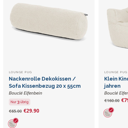
LOUNGE PUG
LOUNGE PUG 
Nackenrolle Dekokissen /
Klein Kin
Sofa Kissenbezug 20 x 55cm
jahren
Bouclé Elfenbein
Bouclé Elfe
€7
€160.00
3
Nur
übrig
€29.90
€65.00