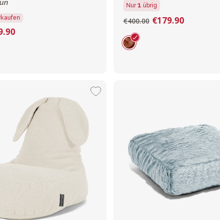
run
1
Nur
übrig
rkaufen
€179.90
€400.00
9.90