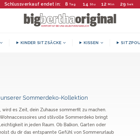
8
14
12
28
Schlussverkauf endet in:
Tag
Stu
Min
Sek
KINDER SITZSÄCKE
KISSEN
SITZPOU
SHOP
SHOP
cker mit Tablettauflage
Große Kissen 70 x 70cm
itzsäcke Outdoor
Hundebett
Würfel-Pouf- Hoc
Gaming Sitzsac
Sherpa-Decke
Sitzkissen
KOLLEKTION:
KOLLEKTION:
Beliebt
Beliebt
Kindersessel
Kindersessel
Kindersessel
Sitzsack
Klassicher
Sessel
Gaming
Klassischer
Ohrensesse
Sitzsäcke
Geeignet
 unserer Sommerdeko-Kollektion
Outdoor
für
ab
ab
ab
ab
ab
ab
Kleinkinder
€55.90
€79.90
€129.90
€99.90
€99.90
€99.90
, wird es Zeit, dein Zuhause sommerfit zu machen.
Sitzsack
und
Wohnaccessoires und stilvolle Sommerdeko bringt
Sessel
junge
 Leichtigkeit in jeden Raum. Ob Balkon, Garten oder
Kinder
holst du dir das entspannte Gefühl von Sommerurlaub
Sitzsacke