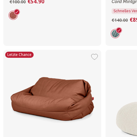
€54.90
€100.00
Cord Mintg
Schnelles Ve
€8
€140.00
Letzte Chance