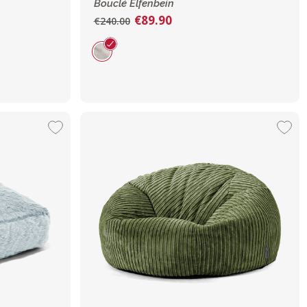
Bouclé Elfenbein
€89.90
€240.00