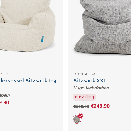
KIDS
LOUNGE PUG
dersessel Sitzsack 1-3
Sitzsack XXL
Hugo Mehrfarben
nbein
2
Nur
übrig
9.90
€249.90
€500.00