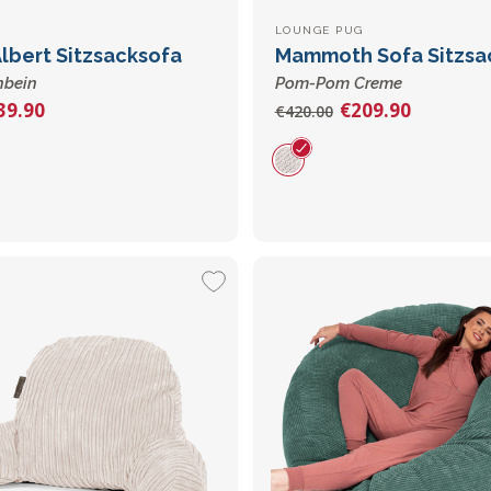
LOUNGE PUG
Albert Sitzsacksofa
Mammoth Sofa Sitzsa
nbein
Pom-Pom Creme
39.90
€209.90
€420.00