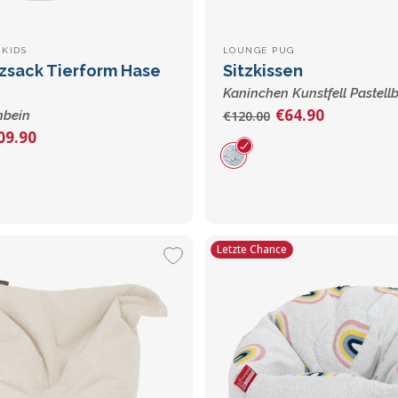
KIDS
LOUNGE PUG
tzsack Tierform Hase
Sitzkissen
Kaninchen Kunstfell Pastell
€64.90
nbein
€120.00
09.90
Letzte Chance