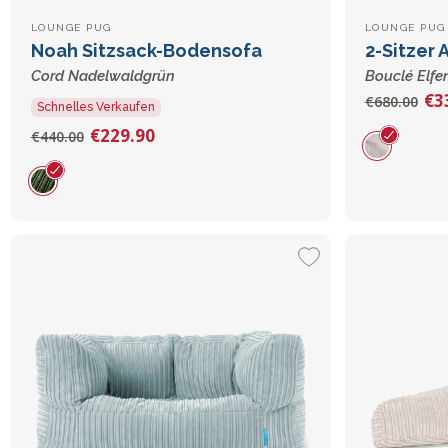
LOUNGE PUG
LOUNGE PUG
Noah Sitzsack-Bodensofa
2-Sitzer 
Cord Nadelwaldgrün
Bouclé Elfe
€3
€680.00
Schnelles Verkaufen
€229.90
€440.00