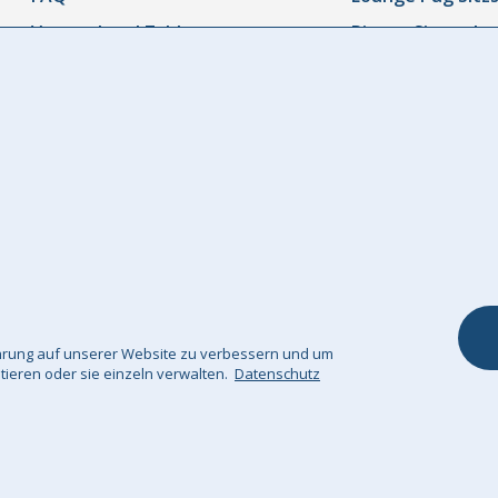
Versand und Zahlung
Riesen Sitzsack
Rücksendungen und
Sitzsäcke Outdo
Rückerstattungen
Sitzsacksofa
Bestellung Verfolgen
Kinder Sitzsäcke
Kontaktieren Sie uns
Kinderstuhl
Widerrufsrecht
Fuß & Sitzhocke
Unsere Garantie
Dekokissen / Sof
Kissenbezüge
Kuscheldecke
fahrung auf unserer Website zu verbessern und um
ptieren oder sie einzeln verwalten.
Datenschutz