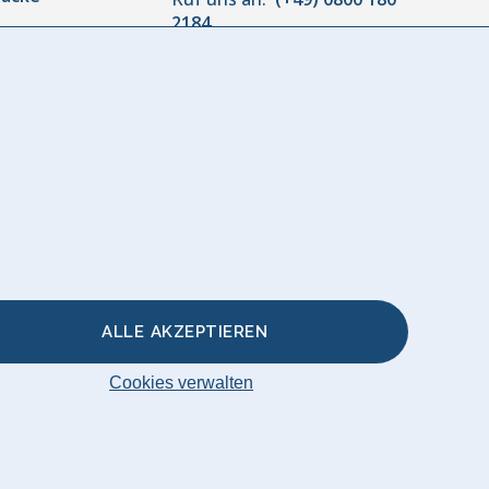
2184
Montag bis Freitag:
10:00 bis
or
18:00
r
akissen &
ALLE AKZEPTIEREN
Cookies verwalten