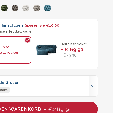
r hinzufügen
Sparen Sie
€10.00
iesem Produkt kaufen
Mit Sitzhocker
Ohne
+ € 69.90
Sitzhocker
€79.90
nde Größen
130cm
- €289.90
 DEN WARENKORB