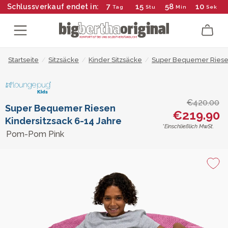
7
15
58
10
Schlussverkauf endet in:
Tag
Stu
Min
Sek
Startseite
/
Sitzsäcke
/
Kinder Sitzsäcke
/
Super Bequemer Riesen
€420.00
Super Bequemer Riesen
€219.90
Kindersitzsack 6-14 Jahre
*Einschließlich MwSt.
Pom-Pom Pink