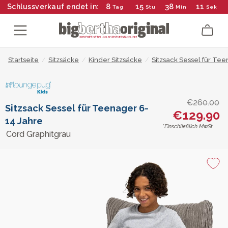
8
15
38
11
Schlussverkauf endet in:
Tag
Stu
Min
Sek
Startseite
/
Sitzsäcke
/
Kinder Sitzsäcke
/
Sitzsack Sessel für Te
€260.00
Sitzsack Sessel für Teenager 6-
€129.90
14 Jahre
*Einschließlich MwSt.
Cord Graphitgrau