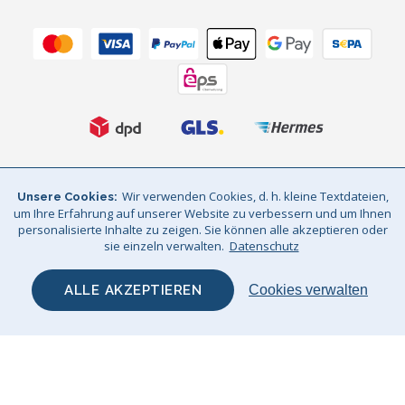
AGB
Datenschutz
Impressum
Wir verwenden Cookies, d. h. kleine Textdateien,
Unsere Cookies
um Ihre Erfahrung auf unserer Website zu verbessern und um Ihnen
Sitemap
© Big Bertha Original 2026
personalisierte Inhalte zu zeigen. Sie können alle akzeptieren oder
sie einzeln verwalten.
Datenschutz
Wir liefern nach deutschland und österreich / GHS Retail Ltd / Mwst:
DE310961143 / AT 74932601
ALLE AKZEPTIEREN
Cookies verwalten