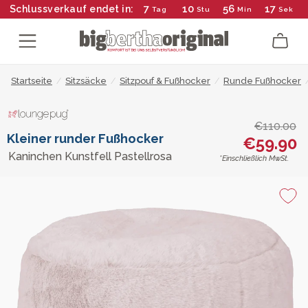
7
10
56
17
Schlussverkauf endet in:
Tag
Stu
Min
Sek
Startseite
/
Sitzsäcke
/
Sitzpouf & Fußhocker
/
Runde Fußhocker
€110.00
Kleiner runder Fußhocker
€59.90
Kaninchen Kunstfell Pastellrosa
*Einschließlich MwSt.