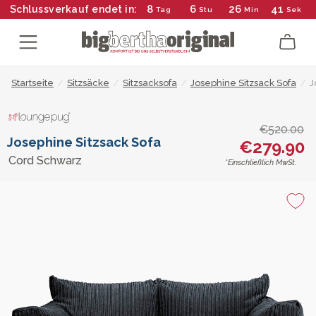
8
6
26
41
Schlussverkauf endet in:
Tag
Stu
Min
Sek
Startseite
/
Sitzsäcke
/
Sitzsacksofa
/
Josephine Sitzsack Sofa
/
J
€520.00
Josephine Sitzsack Sofa
€279.90
Cord Schwarz
*Einschließlich MwSt.