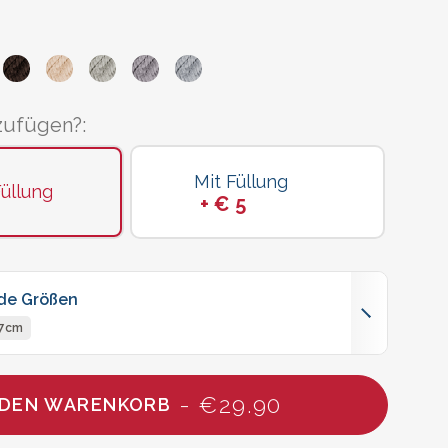
zufügen?:
Mit Füllung
üllung
+ € 5
nde Größen
47cm
- €29.90
 DEN WARENKORB