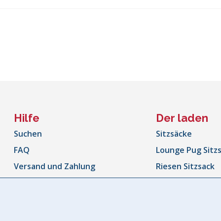
Hilfe
Der laden
Suchen
Sitzsäcke
FAQ
Lounge Pug Sitz
Versand und Zahlung
Riesen Sitzsack
Rücksendungen und
Sitzsäcke Outdo
Rückerstattungen
Sitzsacksofa
Bestellung Verfolgen
Kinder Sitzsäcke