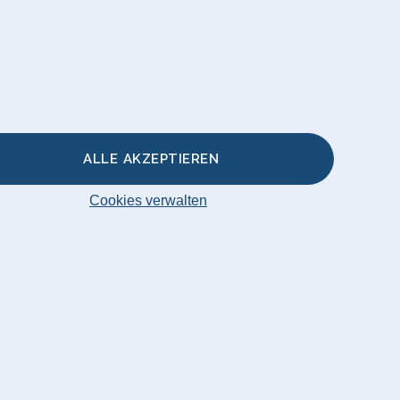
r
akissen &
ALLE AKZEPTIEREN
Cookies verwalten
Original 2026
AT 74932601