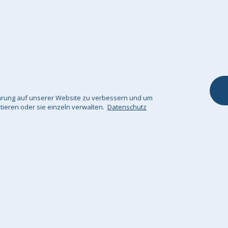
Kontaktieren Sie uns
Kinderstuhl
Widerrufsrecht
Fuß & Sitzhocke
Unsere Garantie
Dekokissen / Sof
Kissenbezüge
Kuscheldecke
fahrung auf unserer Website zu verbessern und um
ptieren oder sie einzeln verwalten.
Datenschutz
tenschutz
Impressum
Sitemap
© Big Bertha 
n nach deutschland und österreich / GHS Retail Ltd / Mwst: DE310961143 / 