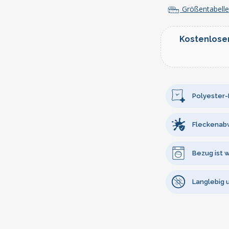
Größentabelle
Kostenlose
Polyester-F
Fleckenab
Bezug ist 
Langlebig 