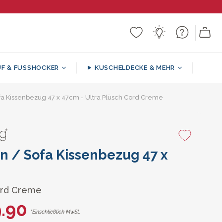
F & FUSSHOCKER
KUSCHELDECKE & MEHR
ker
k
n
fa Kissenbezug 47 x 47cm - Ultra Plüsch Cord Creme
Gemusterte / Dekorative
Runde Fußhocker
Sitzsacksofa
Stützkissen
Decken
l
n / Sofa Kissenbezug 47 x
ord Creme
.90
*Einschließlich MwSt.