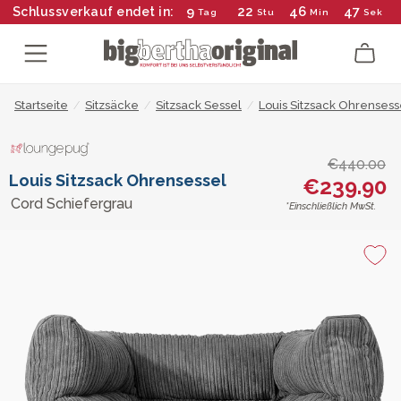
9
22
46
46
Schlussverkauf endet in:
Tag
Stu
Min
Sek
Startseite
/
Sitzsäcke
/
Sitzsack Sessel
/
Louis Sitzsack Ohrensess
€440.00
Louis Sitzsack Ohrensessel
€239.90
Cord Schiefergrau
*Einschließlich MwSt.