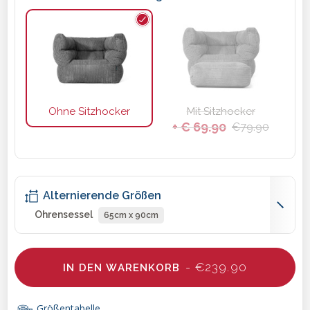
Ohne Sitzhocker
Mit Sitzhocker
+ € 69.90
€79.90
Alternierende Größen
Ohrensessel
65cm x 90cm
- €239.90
IN DEN WARENKORB
Größentabelle