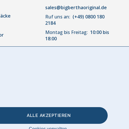
sales@bigberthaoriginal.de
säcke
Ruf uns an:
(+49) 0800 180
2184
Montag bis Freitag:
10:00 bis
or
18:00
r
akissen &
ALLE AKZEPTIEREN
Cookies verwalten