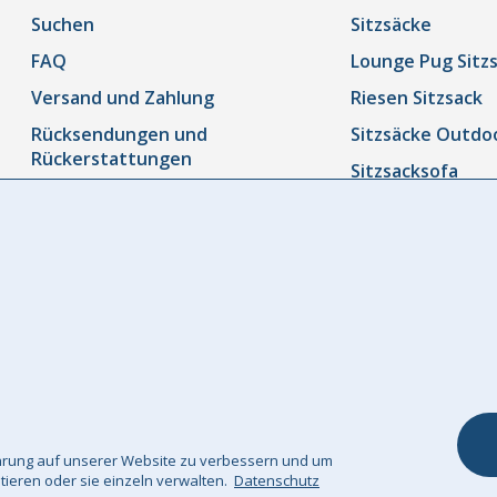
Suchen
Sitzsäcke
FAQ
Lounge Pug Sitz
Versand und Zahlung
Riesen Sitzsack
Rücksendungen und
Sitzsäcke Outdo
Rückerstattungen
Sitzsacksofa
Bestellung Verfolgen
Kinder Sitzsäcke
Kontaktieren Sie uns
Kinderstuhl
Widerrufsrecht
Fuß & Sitzhocke
Unsere Garantie
Dekokissen / Sof
Kissenbezüge
Kuscheldecke
fahrung auf unserer Website zu verbessern und um
ptieren oder sie einzeln verwalten.
Datenschutz