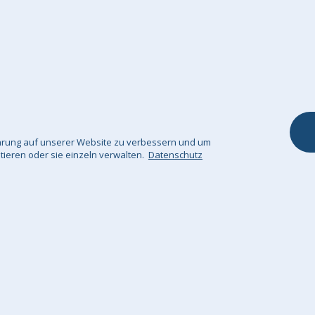
Kontaktieren Sie uns
Kinderstuhl
Widerrufsrecht
Fuß & Sitzhocke
Unsere Garantie
Dekokissen / Sof
Kissenbezüge
Kuscheldecke
fahrung auf unserer Website zu verbessern und um
ptieren oder sie einzeln verwalten.
Datenschutz
tenschutz
Impressum
Sitemap
© Big Bertha 
n nach deutschland und österreich / GHS Retail Ltd / Mwst: DE310961143 / 