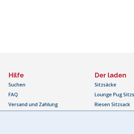
Hilfe
Der laden
Suchen
Sitzsäcke
FAQ
Lounge Pug Sitz
Versand und Zahlung
Riesen Sitzsack
Rücksendungen und
Sitzsäcke Outdo
Rückerstattungen
Sitzsacksofa
Bestellung Verfolgen
Kinder Sitzsäcke