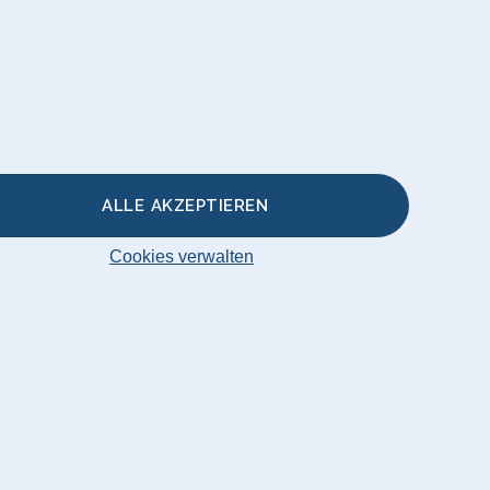
r
akissen &
ALLE AKZEPTIEREN
Cookies verwalten
Original 2026
AT 74932601