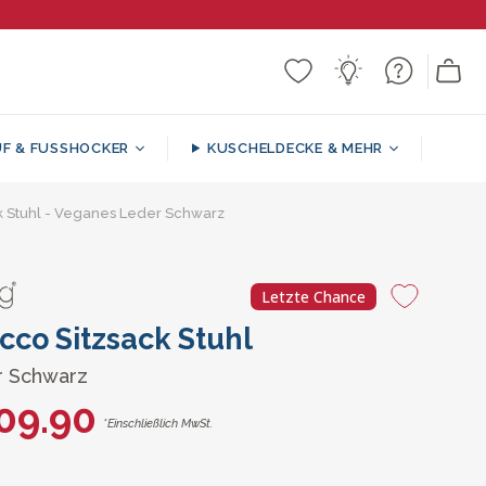
F & FUSSHOCKER
KUSCHELDECKE & MEHR
ker
ck Stuhl - Veganes Leder Schwarz
k
n
Gemusterte / Dekorative
Runde Fußhocker
Sitzsacksofa
Stützkissen
Decken
Letzte Chance
l
cco Sitzsack Stuhl
 Schwarz
09.90
*Einschließlich MwSt.