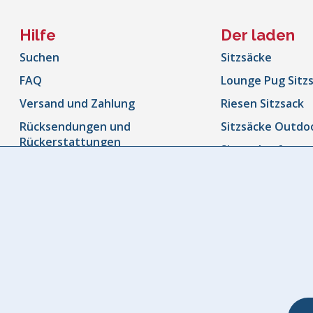
Hilfe
Der laden
Suchen
Sitzsäcke
FAQ
Lounge Pug Sitz
Versand und Zahlung
Riesen Sitzsack
Rücksendungen und
Sitzsäcke Outdo
Rückerstattungen
Sitzsacksofa
Bestellung Verfolgen
Kinder Sitzsäcke
Kontaktieren Sie uns
Kinderstuhl
Widerrufsrecht
Fuß & Sitzhocke
Unsere Garantie
Dekokissen / Sof
Kissenbezüge
Kuscheldecke