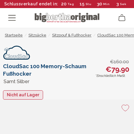
20
15
30
2
Schlussverkauf endet in:
Tag
Stu
Min
Sek
Startseite
/
Sitzsäcke
/
Sitzpouf & Fußhocker
/
CloudSac 100 Mem
€160.00
CloudSac 100 Memory-Schaum
€79.90
Fußhocker
*Einschließlich MwSt.
Samt Silber
Nicht auf Lager