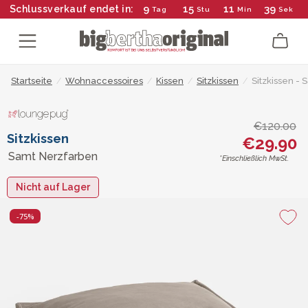
9
15
11
39
Schlussverkauf endet in:
Tag
Stu
Min
Sek
Startseite
/
Wohnaccessoires
/
Kissen
/
Sitzkissen
/
Sitzkissen -
€120.00
Sitzkissen
€29.90
Samt Nerzfarben
*Einschließlich MwSt.
Nicht auf Lager
-75%